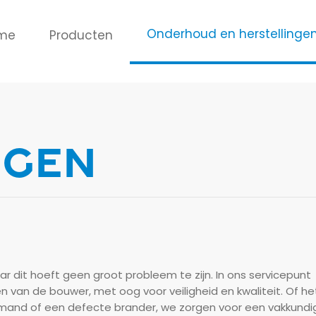
Onderhoud en herstellinge
me
Producten
CONTACTFORMULIER
NGEN
interesse in één van onze producten
of heb je een
?
Neem contact met ons op en we helpen je zo snel
jk verder.
gegevens:
 naam
Jouw e-mailadres
ar dit hoeft geen groot probleem te zijn. In ons servicepunt
n van de bouwer, met oog voor veiligheid en kwaliteit. Of he
 mand of een defecte brander, we zorgen voor een vakkundi