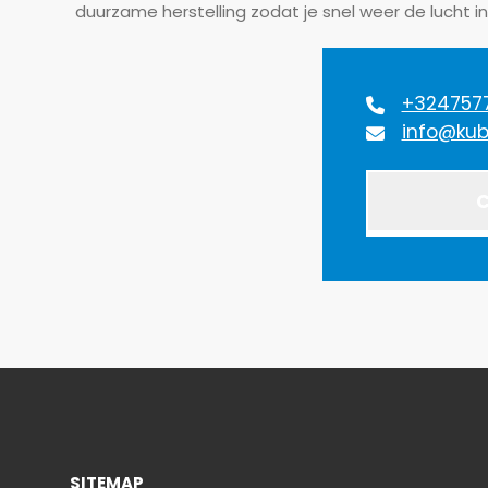
duurzame herstelling zodat je snel weer de lucht in
Reden
Prijs
+3247577
info@kub
Betref
Sele
C
Jouw b
Beric
SITEMAP