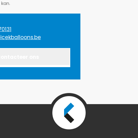
 kan.
 van contactopname:
offerte
Vraag
Andere
0131
icekballoons.be
fende product:
cteer
Ballonomhulsels
0
ontacteer ons
ericht:
ht