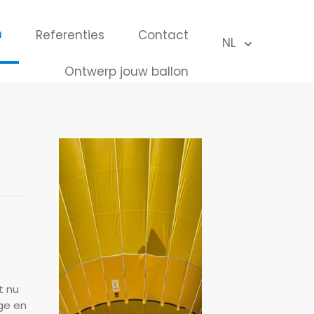
n
Referenties
Contact
NL
sluiten x
Ontwerp jouw ballon
andere
t nu
ge en