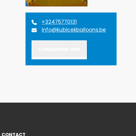
+32475770131
info@kubicekballoons.be
Contacteer ons
X
CONTACT