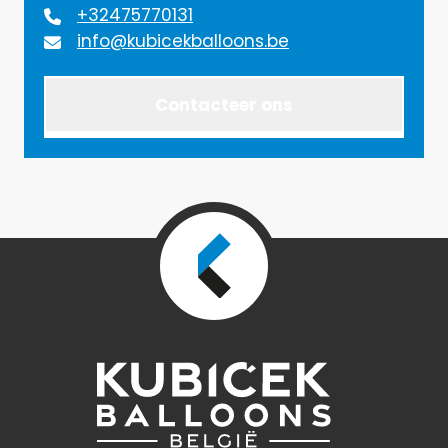
+32475770131
info@kubicekballoons.be
Contacteer ons