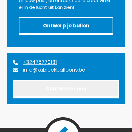
bij jouw past, en ontdek hoe je creativiteit
er in de lucht uit kan zien!
Ontwerp je ballon
+32475770131
info@kubicekballoons.be
Contacteer ons