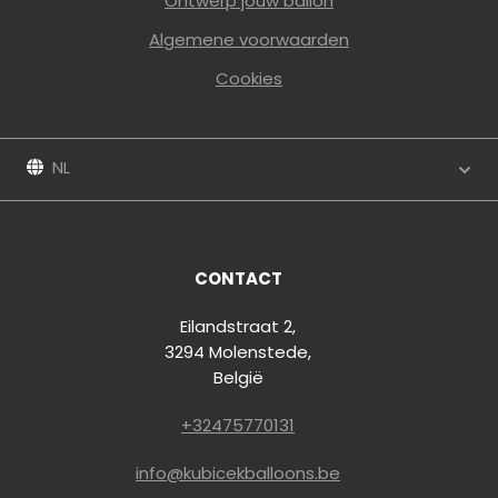
Ontwerp jouw ballon
Algemene voorwaarden
Cookies
NL
CONTACT
Eilandstraat 2,
3294 Molenstede,
België
+32475770131
info@kubicekballoons.be