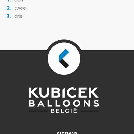
een
twee
drie