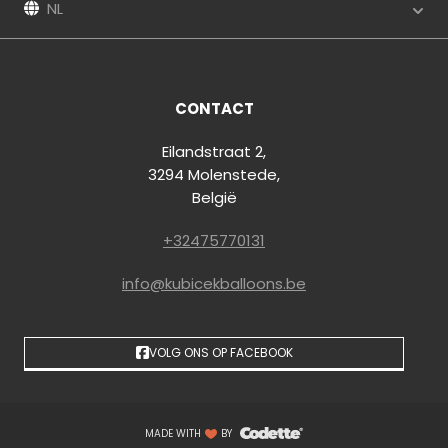
NL
CONTACT
Eilandstraat 2,
3294 Molenstede,
België
+32475770131
info@kubicekballoons.be
VOLG ONS OP FACEBOOK
MADE WITH
BY