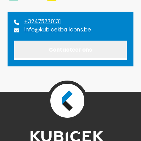
+32475770131
info@kubicekballoons.be
Contacteer ons