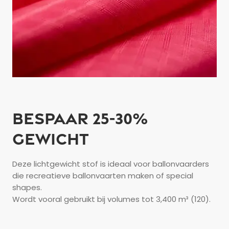
Reden van contactopname:
Prijsofferte
Vraag
Andere
Betreffende product:
Selecteer
Ballonomhulsels
0
X
BESPAAR 25-30%
Jouw bericht:
GEWICHT
Bericht
Deze lichtgewicht stof is ideaal voor ballonvaarders
die recreatieve ballonvaarten maken of special
shapes.
Wordt vooral gebruikt bij volumes tot 3,400 m³ (120).